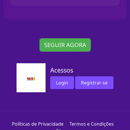
SEGUIR AGORA
Acessos
Login
Registrar-se
Políticas de Privacidade
Termos e Condições