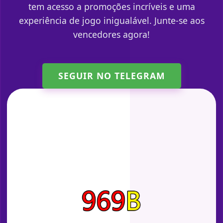
tem acesso a promoções incríveis e uma
experiência de jogo inigualável. Junte-se aos
vencedores agora!
SEGUIR NO TELEGRAM