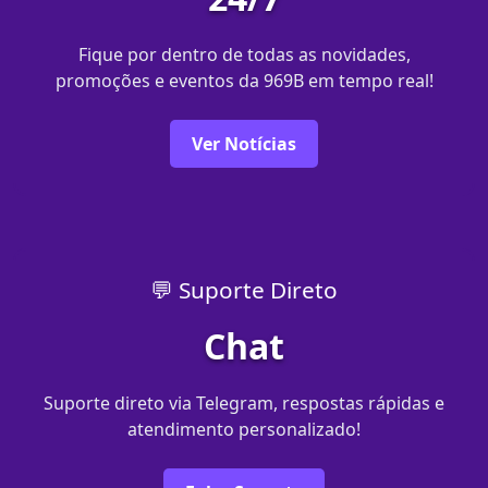
Fique por dentro de todas as novidades,
promoções e eventos da 969B em tempo real!
Ver Notícias
💬 Suporte Direto
Chat
Suporte direto via Telegram, respostas rápidas e
atendimento personalizado!